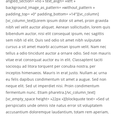
angled_section= »no » text_align= »left »
background_image_as_pattern= »without_pattern »
padding_top= »0″ padding_bottom= »14″][vc_column]
[vc_column_text]Lorem ipsum dolor sit amet, proin gravida
nibh vel velit auctor aliquet. Aenean sollicitudin, lorem quis
bibendum auctor, nisi elit consequat ipsum, nec sagittis
sem nibh id elit. Duis sed odio sit amet nibh vulputate
cursus a sit amet maorbi accumsan ipsum velit. Nam nec
tellus a odio tincidunt auctor a ornare odio. Sed non mauris
vitae erat consequat auctor eu in elit. Classaptent taciti
sociosqu ad litora torquent per conubia nostra, per
inceptos himenaeos. Mauris in erat justo. Nullam ac urna
eu felis dapibus condimentum sit amet a augue. Sed non
neque elit. Sed ut imperdiet nisi. Proin condimentum
fermentum nunc. Etiam pharetra.[/vc_column_text]
[vc_empty_space height= »22px »][blockquote text= »Sed ut
perspiciatis unde omnis iste natus error sit voluptatem
accusantium doloremque laudantium, totam rem aperiam,