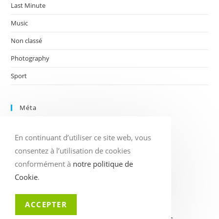
Last Minute
Music
Non classé
Photography
Sport
Méta
Connexion
En continuant d’utiliser ce site web, vous
Flux des publications
Flux des commentaires
consentez à l’utilisation de cookies
Site de WordPress-FR
conformément à
notre politique de
Cookie
.
ACCEPTER