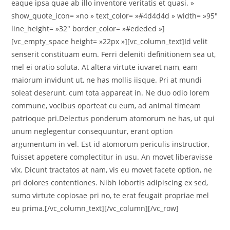
eaque ipsa quae ab illo inventore veritatis et quasi. »
show_quote_icon= »no » text_color= »#4d4d4d » width= »95″
line_height= »32″ border_color= »#ededed »]
[vc_empty_space height= »22px »][vc_column_text]Id velit
senserit constituam eum. Ferri deleniti definitionem sea ut,
mel ei oratio soluta. At altera virtute iuvaret nam, eam
maiorum invidunt ut, ne has mollis iisque. Pri at mundi
soleat deserunt, cum tota appareat in. Ne duo odio lorem
commune, vocibus oporteat cu eum, ad animal timeam
patrioque pri.Delectus ponderum atomorum ne has, ut qui
unum neglegentur consequuntur, erant option
argumentum in vel. Est id atomorum periculis instructior,
fuisset appetere complectitur in usu. An movet liberavisse
vix. Dicunt tractatos at nam, vis eu movet facete option, ne
pri dolores contentiones. Nibh lobortis adipiscing ex sed,
sumo virtute copiosae pri no, te erat feugait propriae mel
eu prima.[/vc_column_text][/vc_column][/vc_row]