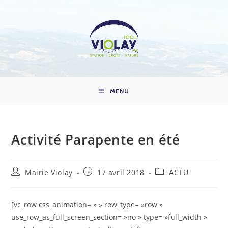
Skip
to
content
MENU
Activité Parapente en été
Auteur/autrice
Publication
Post
Mairie Violay
17 avril 2018
ACTU
de
publiée :
category:
la
publication :
[vc_row css_animation= » » row_type= »row »
use_row_as_full_screen_section= »no » type= »full_width »