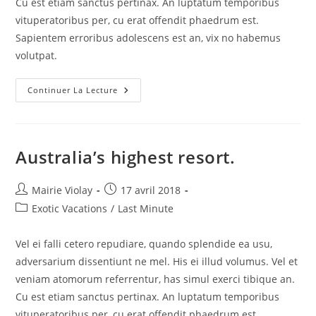
Cu est etiam sanctus pertinax. An luptatum temporibus
vituperatoribus per, cu erat offendit phaedrum est.
Sapientem erroribus adolescens est an, vix no habemus
volutpat.
Adventure
Continuer La Lecture
Is
Worthwhile.
Australia’s highest resort.
Auteur/autrice
Publication
Mairie Violay
17 avril 2018
de
publiée :
Post
Exotic Vacations
/
Last Minute
la
category:
publication :
Vel ei falli cetero repudiare, quando splendide ea usu,
adversarium dissentiunt ne mel. His ei illud volumus. Vel et
veniam atomorum referrentur, has simul exerci tibique an.
Cu est etiam sanctus pertinax. An luptatum temporibus
vituperatoribus per, cu erat offendit phaedrum est.