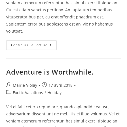
veniam atomorum referrentur, has simul exerci tibique an.
Cu est etiam sanctus pertinax. An luptatum temporibus
vituperatoribus per, cu erat offendit phaedrum est.
Sapientem erroribus adolescens est an, vix no habemus
volutpat.
A
Continuer La Lecture
Place
To
Visit.
Adventure is Worthwhile.
Auteur/autrice
Publication
Mairie Violay
17 avril 2018
de
publiée :
Post
Exotic Vacations
/
Holidays
la
category:
publication :
Vel ei falli cetero repudiare, quando splendide ea usu,
adversarium dissentiunt ne mel. His ei illud volumus. Vel et
veniam atomorum referrentur, has simul exerci tibique an.