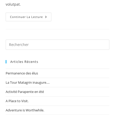
volutpat.
Take
Continuer La Lecture
Me
To
The
Top.
Articles Récents
Permanence des élus
La Tour Matagrin inaugure….
Activité Parapente en été
A Place to Visit.
Adventure is Worthwhile.