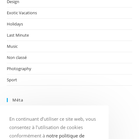
Design
Exotic Vacations
Holidays
Last Minute
Music
Non classé
Photography
Sport
Méta
Connexion
En continuant d’utiliser ce site web, vous
Flux des publications
Flux des commentaires
consentez à l’utilisation de cookies
Site de WordPress-FR
conformément à
notre politique de