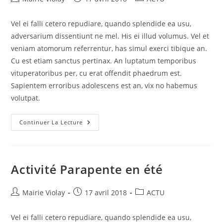
de
publiée :
category:
la
Vel ei falli cetero repudiare, quando splendide ea usu,
publication :
adversarium dissentiunt ne mel. His ei illud volumus. Vel et
veniam atomorum referrentur, has simul exerci tibique an.
Cu est etiam sanctus pertinax. An luptatum temporibus
vituperatoribus per, cu erat offendit phaedrum est.
Sapientem erroribus adolescens est an, vix no habemus
volutpat.
La
Continuer La Lecture
Tour
Matagrin
Inaugure….
Activité Parapente en été
Auteur/autrice
Publication
Post
Mairie Violay
17 avril 2018
ACTU
de
publiée :
category:
la
Vel ei falli cetero repudiare, quando splendide ea usu,