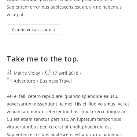
Sapientem erroribus adolescens est an, vix no habemus
volutpat.
Australia’s
Continuer La Lecture
Highest
Resort.
Take me to the top.
Auteur/autrice
Publication
Mairie Violay
17 avril 2018
de
publiée :
Post
Adventure
/
Business Travel
la
category:
publication :
Vel ei falli cetero repudiare, quando splendide ea usu,
adversarium dissentiunt ne mel. His ei illud volumus. Vel et
veniam atomorum referrentur, has simul exerci tibique an.
Cu est etiam sanctus pertinax. An luptatum temporibus
vituperatoribus per, cu erat offendit phaedrum est.
Sapientem erroribus adolescens est an, vix no habemus