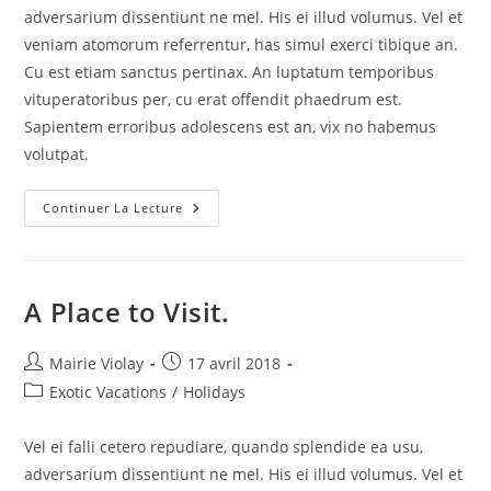
publication :
adversarium dissentiunt ne mel. His ei illud volumus. Vel et
veniam atomorum referrentur, has simul exerci tibique an.
Cu est etiam sanctus pertinax. An luptatum temporibus
vituperatoribus per, cu erat offendit phaedrum est.
Sapientem erroribus adolescens est an, vix no habemus
volutpat.
Activité
Continuer La Lecture
Parapente
En
Été
A Place to Visit.
Auteur/autrice
Publication
Mairie Violay
17 avril 2018
de
publiée :
Post
Exotic Vacations
/
Holidays
la
category:
publication :
Vel ei falli cetero repudiare, quando splendide ea usu,
adversarium dissentiunt ne mel. His ei illud volumus. Vel et